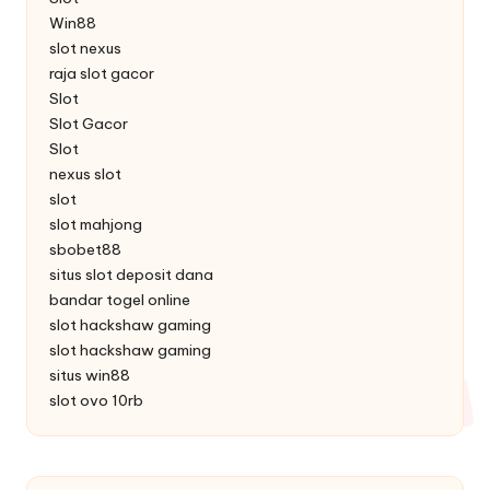
Win88
slot nexus
raja slot gacor
Slot
Slot Gacor
Slot
nexus slot
slot
slot mahjong
sbobet88
situs slot deposit dana
bandar togel online
slot hackshaw gaming
slot hackshaw gaming
situs win88
slot ovo 10rb