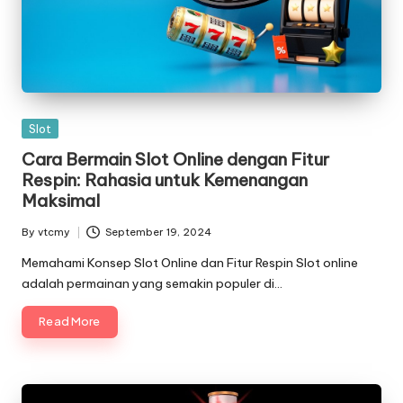
Posted
Slot
in
Cara Bermain Slot Online dengan Fitur
Respin: Rahasia untuk Kemenangan
Maksimal
By
vtcmy
September 19, 2024
Posted
by
Memahami Konsep Slot Online dan Fitur Respin Slot online
adalah permainan yang semakin populer di…
Read More