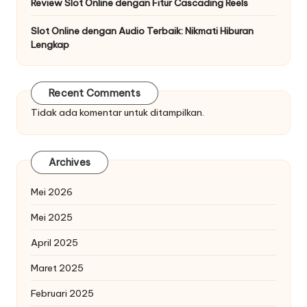
Review Slot Online dengan Fitur Cascading Reels
Slot Online dengan Audio Terbaik: Nikmati Hiburan
Lengkap
Recent Comments
Tidak ada komentar untuk ditampilkan.
Archives
Mei 2026
Mei 2025
April 2025
Maret 2025
Februari 2025