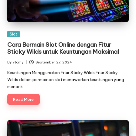
Posted
Slot
in
Cara Bermain Slot Online dengan Fitur
Sticky Wilds untuk Keuntungan Maksimal
By
vtcmy
September 27, 2024
Posted
by
Keuntungan Menggunakan Fitur Sticky Wilds Fitur Sticky
Wilds dalam permainan slot menawarkan keuntungan yang
menarik…
Read More