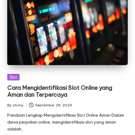
Posted
Slot
in
Cara Mengidentifikasi Slot Online yang
Aman dan Terpercaya
By
vtcmy
September 26, 2024
Posted
by
Panduan Lengkap Mengidentifikasi Slot Online Aman Dalam
dunia perjudian online, mengidentifikasi slot yang aman
adalah…