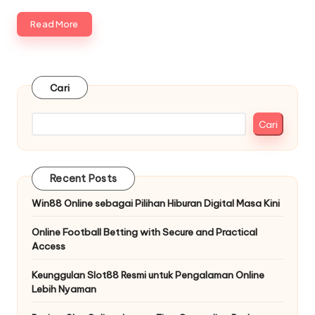
Read More
Cari
Cari
Recent Posts
Win88 Online sebagai Pilihan Hiburan Digital Masa Kini
Online Football Betting with Secure and Practical
Access
Keunggulan Slot88 Resmi untuk Pengalaman Online
Lebih Nyaman