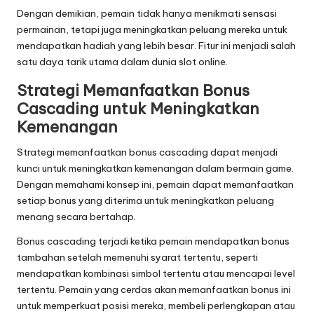
Dengan demikian, pemain tidak hanya menikmati sensasi
permainan, tetapi juga meningkatkan peluang mereka untuk
mendapatkan hadiah yang lebih besar. Fitur ini menjadi salah
satu daya tarik utama dalam dunia slot online.
Strategi Memanfaatkan Bonus
Cascading untuk Meningkatkan
Kemenangan
Strategi memanfaatkan bonus cascading dapat menjadi
kunci untuk meningkatkan kemenangan dalam bermain game.
Dengan memahami konsep ini, pemain dapat memanfaatkan
setiap bonus yang diterima untuk meningkatkan peluang
menang secara bertahap.
Bonus cascading terjadi ketika pemain mendapatkan bonus
tambahan setelah memenuhi syarat tertentu, seperti
mendapatkan kombinasi simbol tertentu atau mencapai level
tertentu. Pemain yang cerdas akan memanfaatkan bonus ini
untuk memperkuat posisi mereka, membeli perlengkapan atau