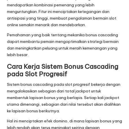
mendapatkan kombinasi pemenang yang lebih
menguntungkan. Fitur ini menciptakan ketegangan dan
antisipasi yang tinggi, membuat pengalaman bermain slot
online semakin menarik dan mendebarkan.
Pemahaman yang baik tentang mekanika bonus cascading
dapat membantu pemain mengoptimalkan strategi bermain
dan meningkatkan peluang untuk meraih kemenangan yang
lebih besar.
Cara Kerja Sistem Bonus Cascading
pada Slot Progresif
Sistem bonus cascading pada slot progresif bekerja dengan
mengalokasikan sebagian dari total jackpot untuk
membentuk lapisan bonus yang berlapis. Setiap kali jackpot
utama dimenangi, sebagian dari nilai tersebut akan dialihkan
ke lapisan bonus berikutnya.
Hal ini menciptakan efek domino, di mana lapisan bonus yang
lebih rendah akan terus meningkat seiring dengan