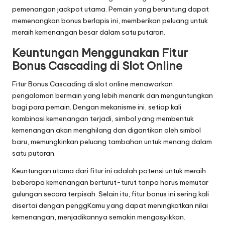
pemenangan jackpot utama. Pemain yang beruntung dapat
memenangkan bonus berlapis ini, memberikan peluang untuk
meraih kemenangan besar dalam satu putaran.
Keuntungan Menggunakan Fitur
Bonus Cascading di Slot Online
Fitur Bonus Cascading di slot online menawarkan
pengalaman bermain yang lebih menarik dan menguntungkan
bagi para pemain. Dengan mekanisme ini, setiap kali
kombinasi kemenangan terjadi, simbol yang membentuk
kemenangan akan menghilang dan digantikan oleh simbol
baru, memungkinkan peluang tambahan untuk menang dalam
satu putaran.
Keuntungan utama dari fitur ini adalah potensi untuk meraih
beberapa kemenangan berturut-turut tanpa harus memutar
gulungan secara terpisah. Selain itu, fitur bonus ini sering kali
disertai dengan penggKamu yang dapat meningkatkan nilai
kemenangan, menjadikannya semakin mengasyikkan.