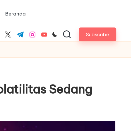
Beranda
Subscribe
cebook.com
twitter.com
t.me
instagram.com
youtube.com
latilitas Sedang