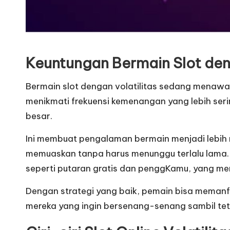
Keuntungan Bermain Slot den
Bermain
slot
dengan volatilitas sedang menawar
menikmati frekuensi kemenangan yang lebih ser
besar.
Ini membuat pengalaman bermain menjadi lebi
memuaskan tanpa harus menunggu terlalu lama. Sel
seperti putaran gratis dan penggKamu, yang men
Dengan strategi yang baik, pemain bisa memanfa
mereka yang ingin bersenang-senang sambil tet