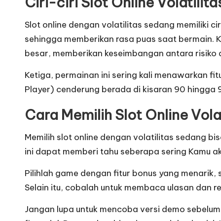
Ciri-ciri Slot Online Volatili
Slot online dengan volatilitas sedang memiliki c
sehingga memberikan rasa puas saat bermain. Ked
besar, memberikan keseimbangan antara risiko 
Ketiga, permainan ini sering kali menawarkan fi
Player) cenderung berada di kisaran 90 hingga 
Cara Memilih Slot Online Vol
Memilih slot online dengan volatilitas sedang 
ini dapat memberi tahu seberapa sering Kamu
Pilihlah game dengan fitur bonus yang menarik,
Selain itu, cobalah untuk membaca ulasan dan 
Jangan lupa untuk mencoba versi demo sebelu