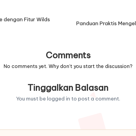
e dengan Fitur Wilds
Panduan Praktis Mengelo
Comments
No comments yet. Why don’t you start the discussion?
Tinggalkan Balasan
You must be
logged in
to post a comment.