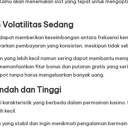
isi, Kamu akan menemukan slot yang tepat untuk mengo
 Volatilitas Sedang
ang dapat memberikan keseimbangan antara frekuensi 
arkan pembayaran yang konsisten, meskipun tidak sebes
n yang lebih kecil namun sering dapat membantu me
uk memanfaatkan fitur bonus dan putaran gratis yang se
pot tanpa harus mengeluarkan banyak uang.
endah dan Tinggi
iki karakteristik yang berbeda dalam permainan kasin
h kecil.
 yang stabil dan ingin menikmati pengalaman bermain le