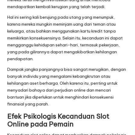
mendapatkan kembali kerugian yang telah terjadi.
Hal ini sering kali berujung pada utang yang menumpuk,
karena mereka mungkin meminjam uang dari teman atau
keluarga, atau bahkan menggunakan kartu kredit tanpa
memikirkan konsekuensinya. Selain itu, kecanduan ini dapat
mengganggu kehidupan sehari-hari, termasuk pekerjaan,
yang pada gilirannya dapat mengakibatkan kehilangan
pendapatan.
Dampak jangka panjangnya bisa sangat merugikan, dengan
banyak individu yang mengalami kebangkrutan atau
kehilangan aset berharga. Oleh karena itu, penting untuk
menyadari bahaya dari perjudian online dan mencari
bantuan jika diperlukan untuk menghindari konsekuensi
finansial yang parah.
Efek Psikologis Kecanduan Slot
Online pada Pemain
Kecanduan slot online dapat memberikan dampak psikologis