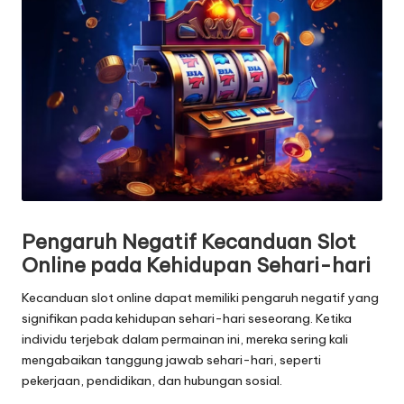
Pengaruh Negatif Kecanduan Slot
Online pada Kehidupan Sehari-hari
Kecanduan
slot
online dapat memiliki pengaruh negatif yang
signifikan pada kehidupan sehari-hari seseorang. Ketika
individu terjebak dalam permainan ini, mereka sering kali
mengabaikan tanggung jawab sehari-hari, seperti
pekerjaan, pendidikan, dan hubungan sosial.