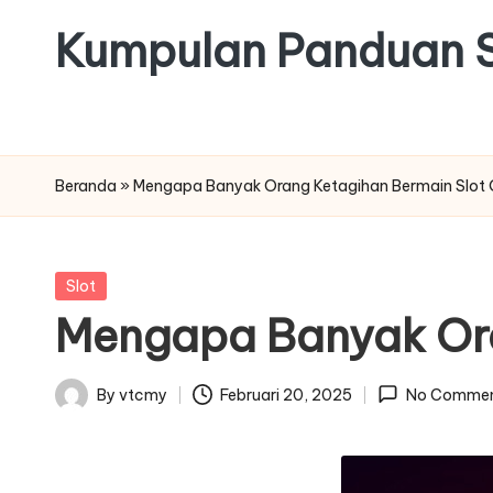
Kumpulan Panduan Sl
Skip
to
content
Beranda
»
Mengapa Banyak Orang Ketagihan Bermain Slot 
Posted
Slot
in
Mengapa Banyak Ora
By
vtcmy
Februari 20, 2025
No Commen
Posted
by