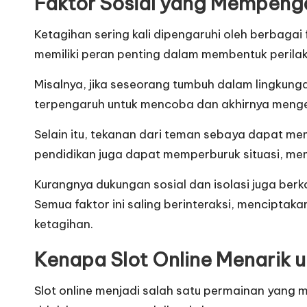
Faktor Sosial yang Mempeng
Ketagihan sering kali dipengaruhi oleh berbagai
memiliki peran penting dalam membentuk perila
Misalnya, jika seseorang tumbuh dalam lingkun
terpengaruh untuk mencoba dan akhirnya meng
Selain itu, tekanan dari teman sebaya dapat mem
pendidikan juga dapat memperburuk situasi, mem
Kurangnya dukungan sosial dan isolasi juga berk
Semua faktor ini saling berinteraksi, menciptaka
ketagihan.
Kenapa Slot Online Menarik 
Slot online menjadi salah satu permainan yang 