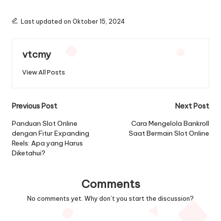
Last updated on Oktober 15, 2024
vtcmy
View All Posts
Post
Previous Post
Next Post
navigation
Panduan Slot Online
Cara Mengelola Bankroll
dengan Fitur Expanding
Saat Bermain Slot Online
Reels: Apa yang Harus
Diketahui?
Comments
No comments yet. Why don’t you start the discussion?