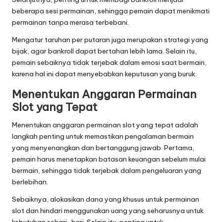
beberapa sesi permainan, sehingga pemain dapat menikmati
permainan tanpa merasa terbebani.
Mengatur taruhan per putaran juga merupakan strategi yang
bijak, agar bankroll dapat bertahan lebih lama. Selain itu,
pemain sebaiknya tidak terjebak dalam emosi saat bermain,
karena hal ini dapat menyebabkan keputusan yang buruk.
Menentukan Anggaran Permainan
Slot yang Tepat
Menentukan anggaran permainan slot yang tepat adalah
langkah penting untuk memastikan pengalaman bermain
yang menyenangkan dan bertanggung jawab. Pertama,
pemain harus menetapkan batasan keuangan sebelum mulai
bermain, sehingga tidak terjebak dalam pengeluaran yang
berlebihan.
Sebaiknya, alokasikan dana yang khusus untuk permainan
slot dan hindari menggunakan uang yang seharusnya untuk