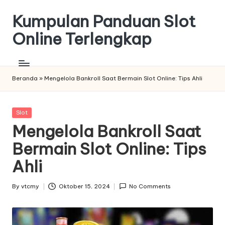
Kumpulan Panduan Slot
Skip
to
Online Terlengkap
content
Beranda
»
Mengelola Bankroll Saat Bermain Slot Online: Tips Ahli
Posted
Slot
in
Mengelola Bankroll Saat
Bermain Slot Online: Tips
Ahli
By
vtcmy
Oktober 15, 2024
No Comments
Posted
by