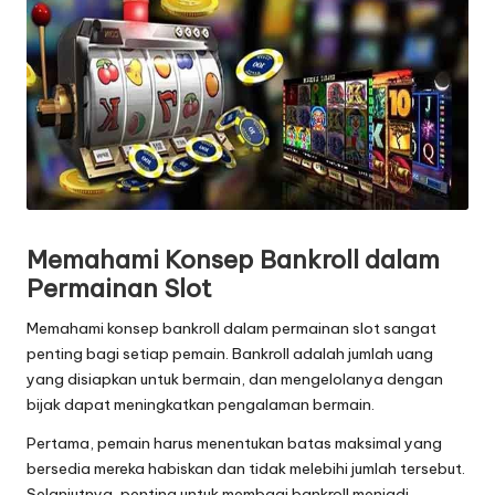
Memahami Konsep Bankroll dalam
Permainan Slot
Memahami konsep
bankroll
dalam permainan slot sangat
penting bagi setiap pemain. Bankroll adalah jumlah uang
yang disiapkan untuk bermain, dan mengelolanya dengan
bijak dapat meningkatkan pengalaman bermain.
Pertama, pemain harus menentukan batas maksimal yang
bersedia mereka habiskan dan tidak melebihi jumlah tersebut.
Selanjutnya, penting untuk membagi bankroll menjadi