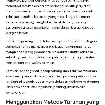
Mengelola bankroll dengan bijak sangat penting untuk
mencapai kesuksesan dalam berbagai bentuk perjudian.
Salah satu kesalahan umum yang sering dilakukan adalah
tidak menetapkan batasan yang jelas. Tanpa batasan,
pemain cenderung menghabiskan lebih banyak uang
daripada yang direncanakan, yang dapat berujung pada
kerugian besar.
Selain itu, penting untuk tidak mengejar kerugian; strategi ini
seringkali hanya memperburuk situasi. Pemain juga harus
menghindari penggunaan seluruh bankroll dalam satu sesi,
sebaiknya membagi dana menjadi beberapa bagian untuk
memperpanjang waktu bermain.
Terakhir, penting untuk tetap tenang dan tidak membiarkan
emosi mempengaruhi keputusan. Dengan mengikuti langkah-
langkah ini, pemain dapat mengelola bankroll mereka dengan
lebih efektif dan meningkatkan peluang untuk meraih
kemenangan.
Menggunakan Metode Taruhan yang