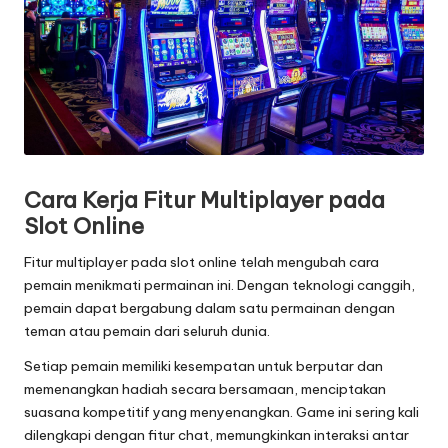
Cara Kerja Fitur Multiplayer pada
Slot Online
Fitur multiplayer pada
slot
online telah mengubah cara
pemain menikmati permainan ini. Dengan teknologi canggih,
pemain dapat bergabung dalam satu permainan dengan
teman atau pemain dari seluruh dunia.
Setiap pemain memiliki kesempatan untuk berputar dan
memenangkan hadiah secara bersamaan, menciptakan
suasana kompetitif yang menyenangkan. Game ini sering kali
dilengkapi dengan fitur chat, memungkinkan interaksi antar