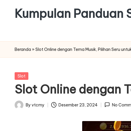
Kumpulan Panduan Sl
Skip
to
content
Beranda
»
Slot Online dengan Tema Musik, Pilihan Seru untu
Posted
Slot
in
Slot Online dengan T
By
vtcmy
Desember 23, 2024
No Comm
Posted
by