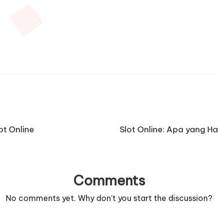
ot Online
Slot Online: Apa yang Ha
Comments
No comments yet. Why don’t you start the discussion?