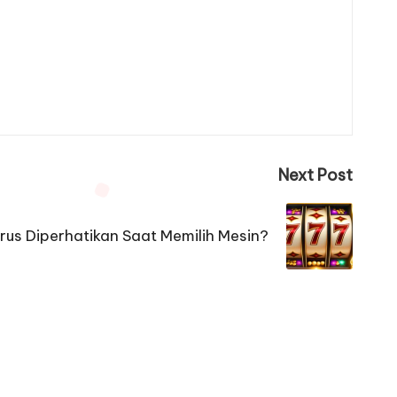
Next Post
rus Diperhatikan Saat Memilih Mesin?