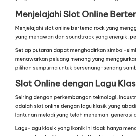
Menjelajahi Slot Online Ber
Menjelajahi slot online bertema rock yang men
yang menawan dan soundtrack yang energik, p
Setiap putaran dapat menghadirkan simbol-simb
menawarkan peluang menang yang menggiurkan, s
pilihan sempurna untuk bersenang-senang sam
Slot Online dengan Lagu Klas
Seiring dengan perkembangan teknologi, industri
adalah slot online dengan lagu klasik yang a
lantunan melodi yang telah menemani generasi d
Lagu-lagu klasik yang ikonik ini tidak hanya