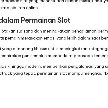
 permainan slot yang menarik dan alunan musik klasik
inta hiburan online.
dalam Permainan Slot
ciptakan suasana dan meningkatkan pengalaman bermai
u pemain merasakan emosi yang lebih dalam saat ber
odi yang dirancang khusus untuk meningkatkan ketegan
embirakan pun semakin memperkuat perasaan kemena
i klasik hingga modern, memberikan pengalaman yang u
rack yang tepat, permainan slot mampu menghadirkan