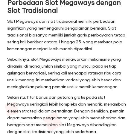
Perbedaan Slot Megaways dengan
Slot Tradisional
Slot Megaways dan slot tradisional memiliki perbedaan
signifikan yang memengaruhi pengalaman bermain. Slot
tradisional biasanya memiliki jumlah garis pembayaran tetap,
sering kali berkisar antara 1 hingga 25, yang membuat pola
kemenangan menjadi lebih mudah diprediksi.
Sebaliknya, slot Megaways menawarkan mekanisme yang
dinamis, di mana jumlah simbol yang muncul pada setiap
gulungan bervariasi, sering kali mencapai ratusan ribu cara
untuk menang. Ini memberikan variasi yang lebih besar dan
meningkatkan peluang pemain untuk meraih kemenangan.
Selain itu, fitur bonus dan putaran gratis pada slot
Megaways seringkali lebih kompleks dan menarik, menambah
elemen strategi dalam permainan. Dengan demikian, pemain
dapat merasakan pengalaman yang lebih mendebarkan dan
beragam saat memainkan slot Megaways dibandingkan
dengan slot tradisional yang lebih sederhana.