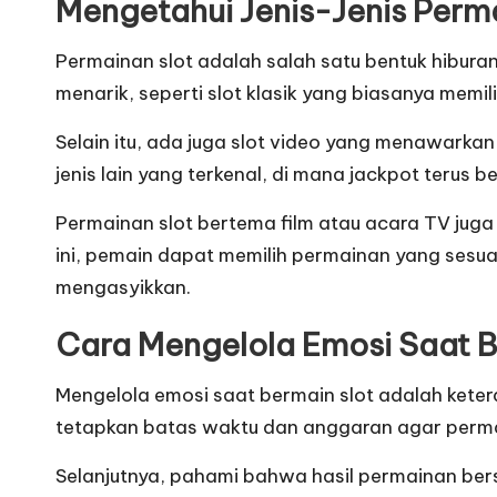
Mengetahui Jenis-Jenis Perma
Permainan slot adalah salah satu bentuk hibura
menarik, seperti slot klasik yang biasanya memil
Selain itu, ada juga slot video yang menawarkan 
jenis lain yang terkenal, di mana jackpot terus
Permainan slot bertema film atau acara TV juga
ini, pemain dapat memilih permainan yang sesua
mengasyikkan.
Cara Mengelola Emosi Saat B
Mengelola emosi saat bermain slot adalah ket
tetapkan batas waktu dan anggaran agar perma
Selanjutnya, pahami bahwa hasil permainan bers