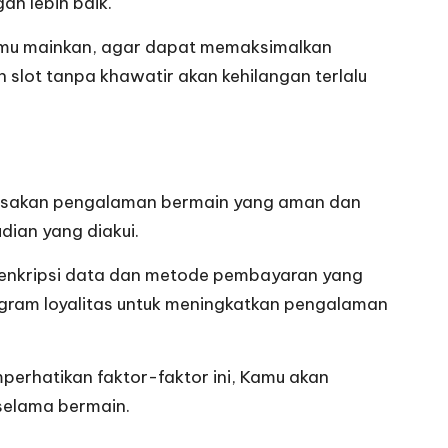
n lebih baik.
 Kamu mainkan, agar dapat memaksimalkan
lot tanpa khawatir akan kehilangan terlalu
merasakan pengalaman bermain yang aman dan
dian yang diakui.
rti enkripsi data dan metode pembayaran yang
rogram loyalitas untuk meningkatkan pengalaman
erhatikan faktor-faktor ini, Kamu akan
selama bermain.