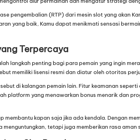
engontrol alur permainan dan mengatur strategi denga
entase pengembalian (RTP) dari mesin slot yang akan
n yang baik, Kamu dapat menikmati sensasi bermain s
 yang Terpercaya
adalah langkah penting bagi para pemain yang ingin 
t memiliki lisensi resmi dan diatur oleh otoritas perju
tersebut di kalangan pemain lain. Fitur keamanan sepe
ilihlah platform yang menawarkan bonus menarik dan p
ap membantu kapan saja jika ada kendala. Dengan memp
ya menguntungkan, tetapi juga memberikan rasa aman 