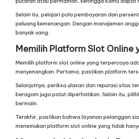
putaran atau permainan, sehingga Kamu dapat m
Selain itu, pelajari pola pembayaran dan pers
peluang kemenangan. Dengan manajemen anggara
banyak uang.
Memilih Platform Slot Online
Memilih platform slot online yang terpercaya 
menyenangkan. Pertama, pastikan platform tersebu
Selanjutnya, periksa ulasan dan reputasi situs 
beragam juga patut diperhatikan. Selain itu, p
bermain.
Terakhir, pastikan bahwa layanan pelanggan si
menemukan platform slot online yang tidak han