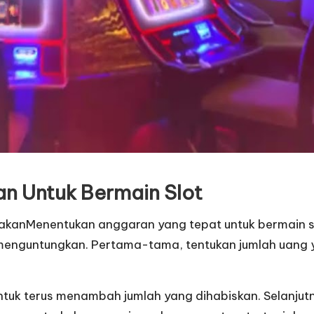
n Untuk Bermain Slot
kanMenentukan anggaran yang tepat untuk bermain sl
nguntungkan. Pertama-tama, tentukan jumlah uang ya
ntuk terus menambah jumlah yang dihabiskan. Selanju