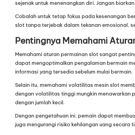
sejenak untuk menenangkan diri. Jangan biarkan
Cobalah untuk tetap fokus pada kesenangan ber
slot tanpa terjebak dalam tekanan emosional,
Pentingnya Memahami Aturan
Memahami aturan permainan slot sangat penting
dapat mengoptimalkan pengalaman bermain mere
informasi yang tersedia sebelum mulai bermain.
Selain itu, memahami volatilitas mesin slot m
dengan volatilitas tinggi mungkin menawarkan 
dengan jumlah kecil.
Dengan pengetahuan ini, pemain dapat membuat 
juga mengurangi risiko kehilangan uang secara ti