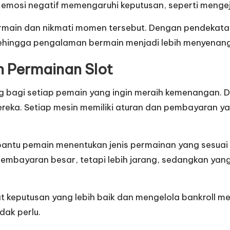
 emosi negatif memengaruhi keputusan, seperti mengej
main dan nikmati momen tersebut. Dengan pendekatan
 sehingga pengalaman bermain menjadi lebih menyenan
 Permainan Slot
 bagi setiap pemain yang ingin meraih kemenangan. D
ka. Setiap mesin memiliki aturan dan pembayaran y
embantu pemain menentukan jenis permainan yang sesu
pembayaran besar, tetapi lebih jarang, sedangkan ya
keputusan yang lebih baik dan mengelola bankroll me
dak perlu.