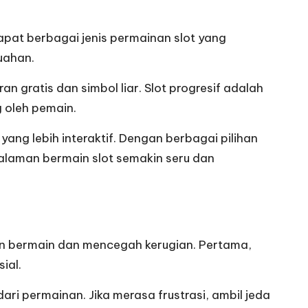
apat berbagai jenis permainan slot yang
buahan.
n gratis dan simbol liar. Slot progresif adalah
g oleh pemain.
ng lebih interaktif. Dengan berbagai pilihan
galaman bermain slot semakin seru dan
an bermain dan mencegah kerugian. Pertama,
ial.
i permainan. Jika merasa frustrasi, ambil jeda