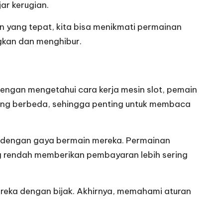
ar kerugian.
 yang tepat, kita bisa menikmati permainan
gkan dan menghibur.
engan mengetahui cara kerja mesin slot, pemain
ang berbeda, sehingga penting untuk membaca
ai dengan gaya bermain mereka. Permainan
ng rendah memberikan pembayaran lebih sering
reka dengan bijak. Akhirnya, memahami aturan