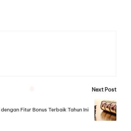
Next Post
e dengan Fitur Bonus Terbaik Tahun Ini